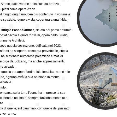
rizzonte, dalle vetrate della sala da pranzo.
, piatti come opere d'arte.
 il rifugio originario, ben più contenuto in volume e
 spaziale, legno a vista, copertura a una falda,
l
Rifugio Passo Santner
, situato nel parco naturale
ar-Catinaccio a quota 2734 m, opera dello Studio
mmerle Architetti.
evo questa costruzione, edificata nel 2023,
domi ho scoperto, come era prevedibile, che la
a ha scatenato numerose polemiche e moti di
 scorge da Bolzano, ma anche apprezzamenti,
re accade.
 questa per approfondire tale tematica, non è mio
arlo, ognuno avrà la sua opinione in merito,
ettabile.
iuto.
comparsa sulla terra l'uomo ha impresso la sua
nel bene e nel male, sempre funzionalmente alle
ze.
a di quelle, sul cammino, con quelle del passato
e verranno.