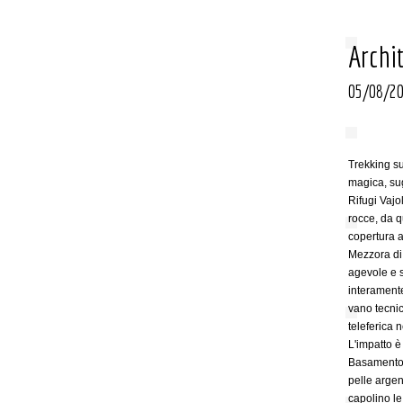
Archi
05/08/202
Trekking su
magica, sug
Rifugi Vajol
rocce, da q
copertura 
Mezzora di
agevole e s
interamente
vano tecnic
teleferica n
L'impatto è
Basamento d
pelle argen
capolino le