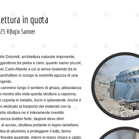
tettura in quota
5 Rifugio Santner
lle Dolomiti, architettura naturale imponente,
gestione tra pietra e cielo, quanto siamo piccoli,
et, Carlo Alberto a cui si arriva risalendo tra le
uest'ultimo si scorge la sommità aguzza di una
argento.
 cammino lungo il sentiero di ghiaia, abbastanza
i mostra alla vista questa struttura a capanna,
 coperta in metallo, liscio e splendente. Anche il
o dedicato al trasporto dei materiali con la
ella struttura ne è interamente rivestito.
 senza dubbio forte, stupore devo dire!
i acciao, struttura portante in legno lamellare,
tea di alluminio a proteggere il tutto, fanno
 finestre quadrate, interni in legno chiaro e caldo,